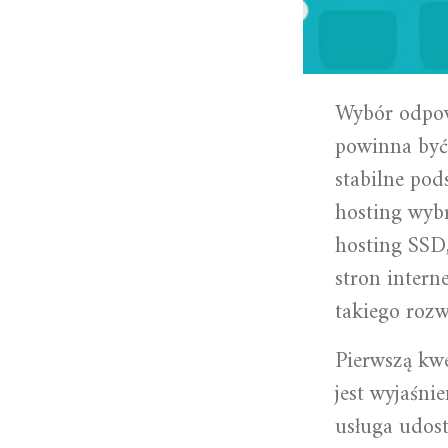
Wybór odpow
powinna być 
stabilne pod
hosting wybr
hosting SSD,
stron intern
takiego rozw
Pierwszą kwe
jest wyjaśni
usługa udost