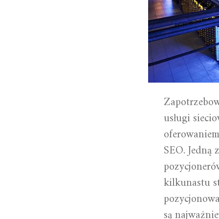
Zapotrzebow
usługi sieci
oferowaniem
SEO. Jedną z
pozycjonerów
kilkunastu s
pozycjonowan
są najważnie