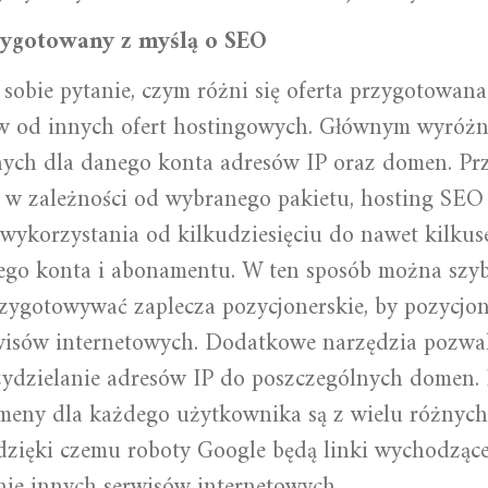
zygotowany z myślą o SEO
sobie pytanie, czym różni się oferta przygotowana
w od innych ofert hostingowych. Głównym wyróżni
nych dla danego konta adresów IP oraz domen. Prz
e w zależności od wybranego pakietu, hosting SEO
wykorzystania od kilkudziesięciu do nawet kilku
ego konta i abonamentu. W ten sposób można szyb
zygotowywać zaplecza pozycjonerskie, by pozycjo
wisów internetowych. Dodatkowe narzędzia pozwal
ydzielanie adresów IP do poszczególnych domen.
meny dla każdego użytkownika są z wielu różnyc
dzięki czemu roboty Google będą linki wychodzące
nie innych serwisów internetowych.