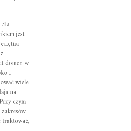
 dla
kiem jest
eciętna
 z
set domen w
ko i
nować wiele
ają na
 Przy czym
h zakresów
 traktować,