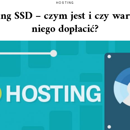
HOSTING
ing SSD – czym jest i czy war
niego dopłacić?