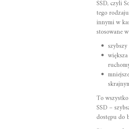
SSD, czyli S
tego rodzaju
innymi w kar
stosowane w 
szybszy 
większa
ruchomy
mniejsze
skrajny
To wszystko 
SSD – szybsz
dostępu do 