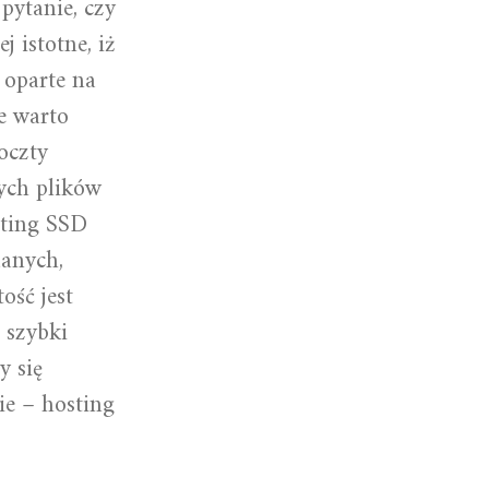
pytanie, czy
 istotne, iż
 oparte na
e warto
oczty
ych plików
sting SSD
danych,
ość jest
 szybki
y się
ie – hosting