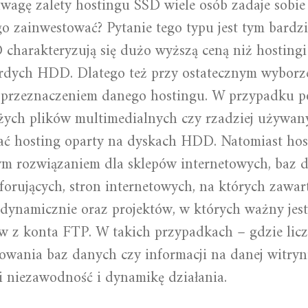
wagę zalety hostingu SSD wiele osób zadaje sobie 
o zainwestować? Pytanie tego typu jest tym bardziej
 charakteryzują się dużo wyższą ceną niż hostingi
rdych HDD. Dlatego też przy ostatecznym wyborz
ę przeznaczeniem danego hostingu. W przypadku p
użych plików multimedialnych czy rzadziej używan
ć hosting oparty na dyskach HDD. Natomiast ho
ym rozwiązaniem dla sklepów internetowych, baz 
orujących, stron internetowych, na których zawart
ynamicznie oraz projektów, w których ważny jest
w z konta FTP. W takich przypadkach – gdzie licz
owania baz danych czy informacji na danej witryn
 niezawodność i dynamikę działania.