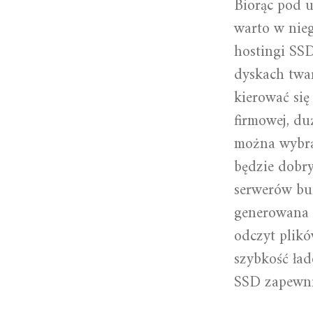
Biorąc pod u
warto w nieg
hostingi SSD
dyskach twa
kierować si
firmowej, d
można wybra
będzie dobr
serwerów buf
generowana d
odczyt plikó
szybkość ład
SSD zapewni