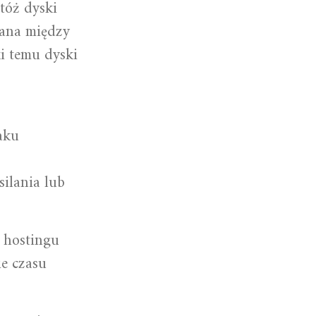
tóż dyski
wana między
i temu dyski
aku
silania lub
r hostingu
ie czasu