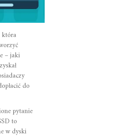
 która
tworzyć
e – jaki
zyskał
osiadaczy
dopłacić do
ione pytanie
 SSD to
ne w dyski