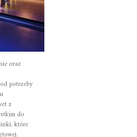
nie oraz
pod potrzeby
lu
wet z
ystkim do
nki, które
etowej.