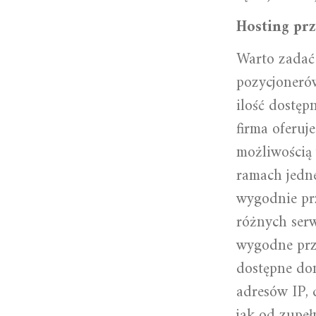
Hosting pr
Warto zadać 
pozycjoneró
ilość dostęp
firma oferuj
możliwością 
ramach jedn
wygodnie pr
różnych ser
wygodne prz
dostępne do
adresów IP, 
jak od zupeł